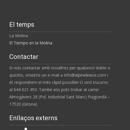
El temps
La Molina
El Tiempo en la Molina
Contactar
Si vols contactar amb nosaltres per qualsevol dubte o
qüestio, envia'ns un e-mail a info@alpinelinece.com i
et respondrem el més ràpid possible! O sinó truca'ns
al 644 021 493. També ens pots trobar al carrer
Almogàvers 28 (Pol. Industrial Sant Marc) Puigcerdà –
17520 (Girona)
Enllaços externs