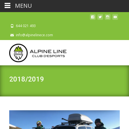
MENU
644 021 493
info@alpinelinece.com
2018/2019