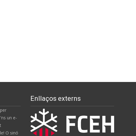
Enllaços externs
 per
'ns un e-
t
e! O sinó