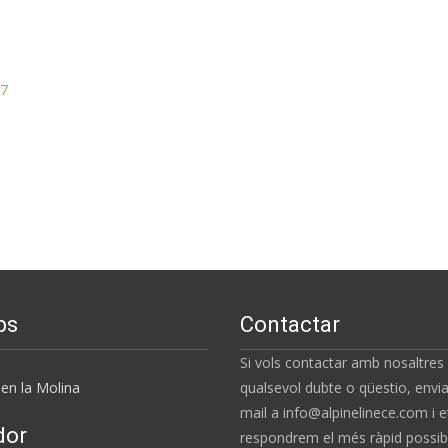
7
ps
Contactar
Si vols contactar amb nosaltres
en la Molina
qualsevol dubte o qüestio, envia
mail a info@alpinelinece.com i e
dor
respondrem el més ràpid possibl