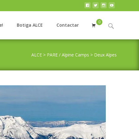
0
Search
e!
Botiga ALCE
Contactar
for:
ALCE
>
PARE / Alpine Camps
>
Deux Alpes