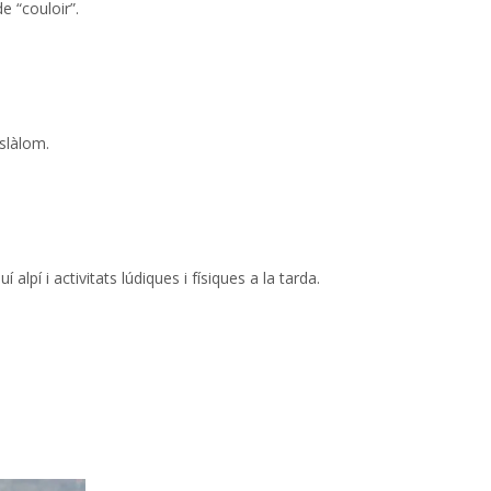
e “couloir”.
eslàlom.
alpí i activitats lúdiques i físiques a la tarda.