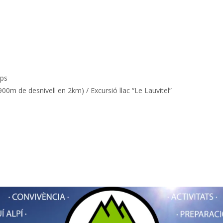
lps
0m de desnivell en 2km) / Excursió llac “Le Lauvitel”