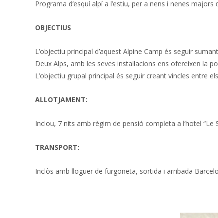
Programa d’esquí alpí a l’estiu, per a nens i nenes majors d
OBJECTIUS
L’objectiu principal d’aquest Alpine Camp és seguir sumant 
Deux Alps, amb les seves instal·lacions ens ofereixen la pos
L’objectiu grupal principal és seguir creant vincles entre e
ALLOTJAMENT:
Inclou, 7 nits amb règi
m de pensió completa a l’hotel “Le She
TRANSPORT:
Inclòs amb lloguer de furgoneta, sortida i arribada Barce