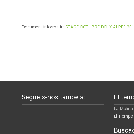
Document informatiu:
STAGE OCTUBRE DEUX ALPES 201
Segueix-nos també a:
El tem
La Molina
El Tiempo 
Busca