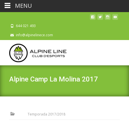
MENU
644 021 493
info@alpinelinece.com
Alpine Camp La Molina 2017
Temporada 2017/2018