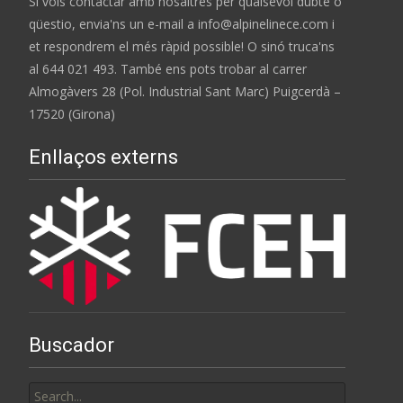
Si vols contactar amb nosaltres per qualsevol dubte o
qüestio, envia'ns un e-mail a info@alpinelinece.com i
et respondrem el més ràpid possible! O sinó truca'ns
al 644 021 493. També ens pots trobar al carrer
Almogàvers 28 (Pol. Industrial Sant Marc) Puigcerdà –
17520 (Girona)
Enllaços externs
Buscador
Search
for: