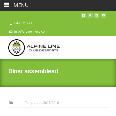
MENU
644 021 493
info@alpinelinece.com
Dinar assembleari
Temporada 2015/2016