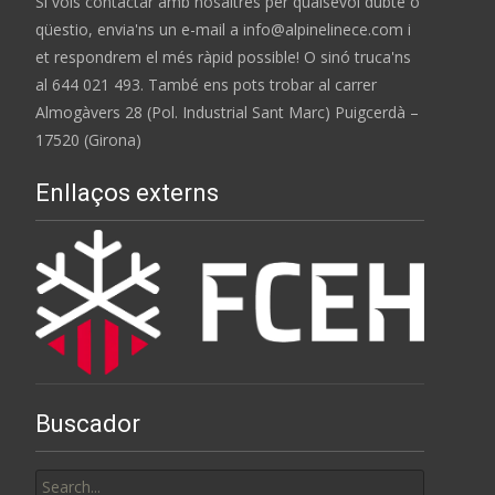
Si vols contactar amb nosaltres per qualsevol dubte o
qüestio, envia'ns un e-mail a info@alpinelinece.com i
et respondrem el més ràpid possible! O sinó truca'ns
al 644 021 493. També ens pots trobar al carrer
Almogàvers 28 (Pol. Industrial Sant Marc) Puigcerdà –
17520 (Girona)
Enllaços externs
Buscador
Search
for: