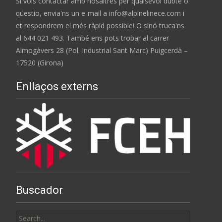
Si vols contactar amb nosaltres per qualsevol dubte o
qüestio, envia'ns un e-mail a info@alpinelinece.com i
et respondrem el més ràpid possible! O sinó truca'ns
al 644 021 493. També ens pots trobar al carrer
Almogàvers 28 (Pol. Industrial Sant Marc) Puigcerdà –
17520 (Girona)
Enllaços externs
Buscador
Search
for: