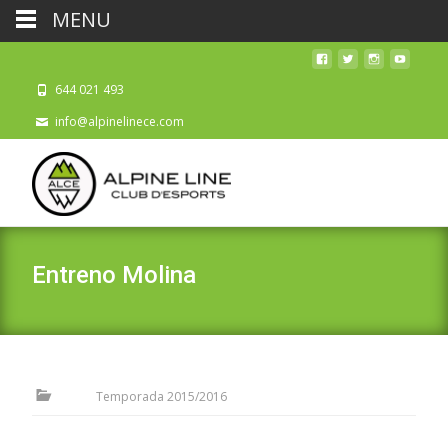
MENU
644 021 493
info@alpinelinece.com
Entreno Molina
Temporada 2015/2016