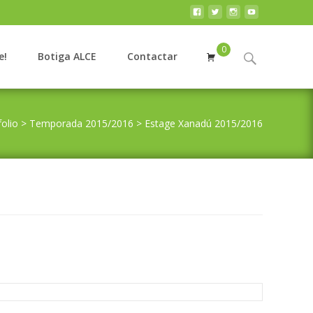
0
Search
e!
Botiga ALCE
Contactar
for:
folio
>
Temporada 2015/2016
>
Estage Xanadú 2015/2016