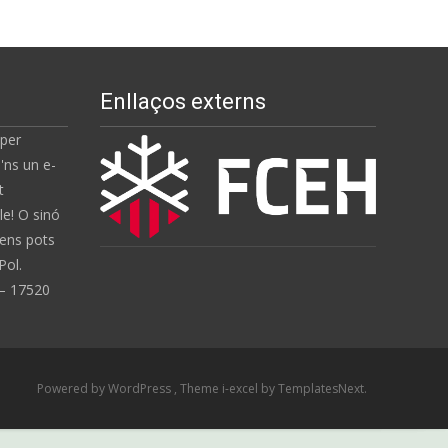
Enllaços externs
 per
'ns un e-
t
e! O sinó
 ens pots
Pol.
 – 17520
Powered by WordPress
, Theme
i-excel
by TemplatesNext.