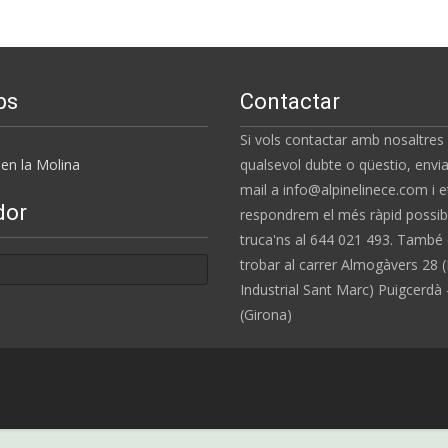
ps
Contactar
Si vols contactar amb nosaltres
en la Molina
qualsevol dubte o qüestio, envia
mail a info@alpinelinece.com i e
dor
respondrem el més ràpid possibl
truca'ns al 644 021 493. També
trobar al carrer Almogàvers 28 (
Industrial Sant Marc) Puigcerdà
(Girona)