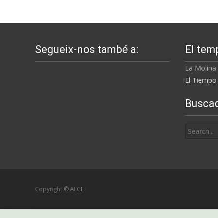
Segueix-nos també a:
El tem
La Molina
El Tiempo 
Busca
Search
for:
Copyright © ALCE