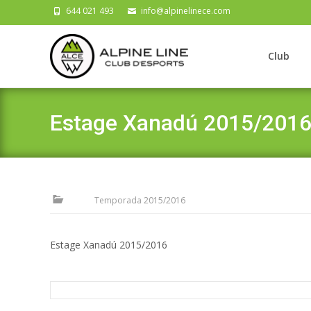
644 021 493
info@alpinelinece.com
Skip
to
Club
content
Estage Xanadú 2015/201
Temporada 2015/2016
Estage Xanadú 2015/2016