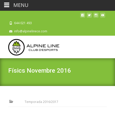
MENU
644 021 493
info@alpinelinece.com
Físics Novembre 2016
Temporada 2016/2017