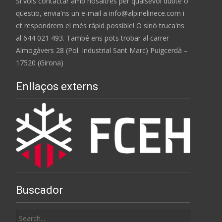
Si vols contactar amb nosaltres per qualsevol dubte o
qüestio, envia'ns un e-mail a info@alpinelinece.com i
et respondrem el més ràpid possible! O sinó truca'ns
al 644 021 493. També ens pots trobar al carrer
Almogàvers 28 (Pol. Industrial Sant Marc) Puigcerdà –
17520 (Girona)
Enllaços externs
Buscador
Search
for: