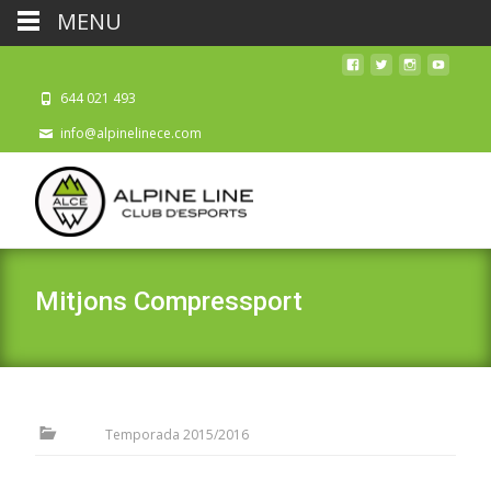
MENU
644 021 493
info@alpinelinece.com
Mitjons Compressport
Temporada 2015/2016