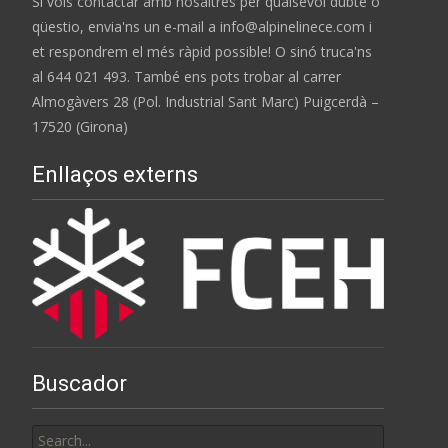
Si vols contactar amb nosaltres per qualsevol dubte o
qüestio, envia'ns un e-mail a info@alpinelinece.com i
et respondrem el més ràpid possible! O sinó truca'ns
al 644 021 493. També ens pots trobar al carrer
Almogàvers 28 (Pol. Industrial Sant Marc) Puigcerdà –
17520 (Girona)
Enllaços externs
Buscador
Search
for: