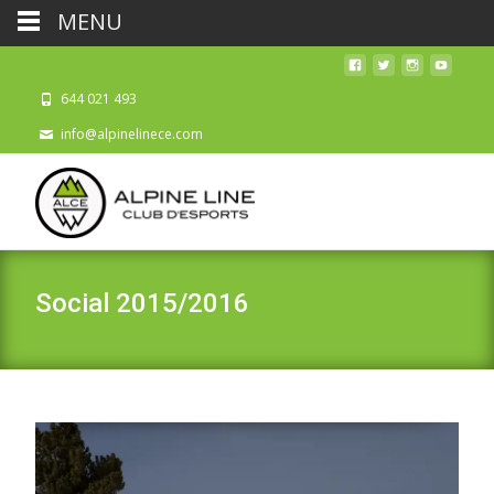
MENU
644 021 493
info@alpinelinece.com
Social 2015/2016