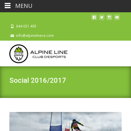
MENU
644 021 493
info@alpinelinece.com
Social 2016/2017