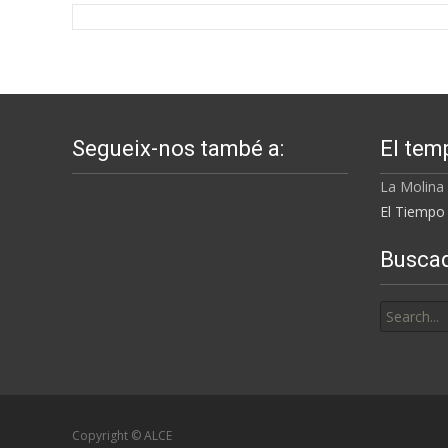
Segueix-nos també a:
El tem
La Molina
El Tiempo 
Busca
Search
for:
Copyright © ALCE