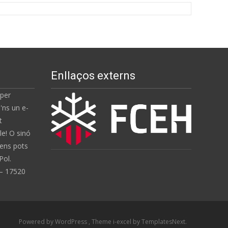
Enllaços externs
 per
'ns un e-
t
e! O sinó
 ens pots
Pol.
 – 17520
Powered by WordPress
, Theme
i-excel
by TemplatesNext.