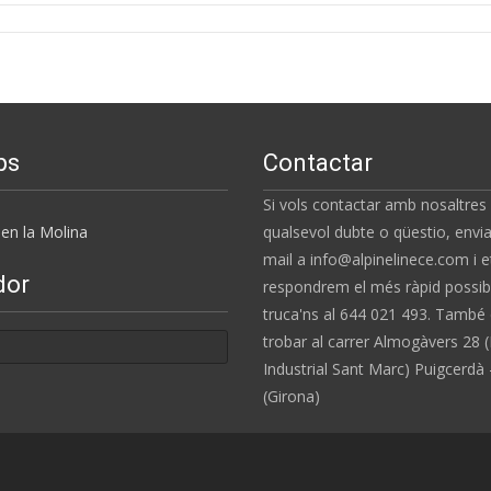
ps
Contactar
Si vols contactar amb nosaltres
en la Molina
qualsevol dubte o qüestio, envia
mail a info@alpinelinece.com i e
dor
respondrem el més ràpid possibl
truca'ns al 644 021 493. També
trobar al carrer Almogàvers 28 (
Industrial Sant Marc) Puigcerdà
(Girona)