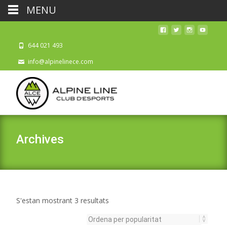
MENU
644 021 493
info@alpinelinece.com
Archives
Ordenat
S'estan mostrant 3 resultats
per
popularitat