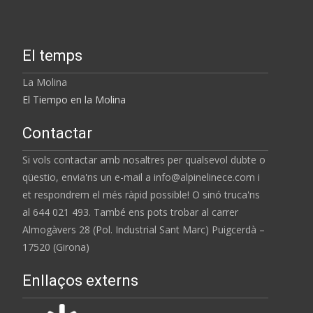
triar
a
la
El temps
pàgina
del
La Molina
producte
El Tiempo en la Molina
Contactar
Si vols contactar amb nosaltres per qualsevol dubte o
qüestio, envia'ns un e-mail a info@alpinelinece.com i
et respondrem el més ràpid possible! O sinó truca'ns
al 644 021 493. També ens pots trobar al carrer
Almogàvers 28 (Pol. Industrial Sant Marc) Puigcerdà –
17520 (Girona)
Enllaços externs