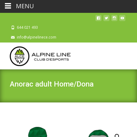
MENU
644 021 493
info@alpinelinece.com
Anorac adult Home/Dona