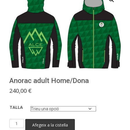
Anorac adult Home/Dona
240,00
€
TALLA
quantitat
Afegeix a la cistella
de