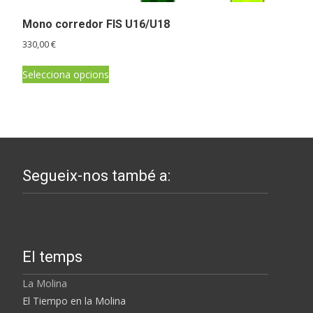
Mono corredor FIS U16/U18
330,00
€
Aquest
Selecciona opcions
producte
té
diverses
variants.
Les
opcions
Segueix-nos també a:
es
poden
triar
a
El temps
la
pàgina
La Molina
del
El Tiempo en la Molina
producte