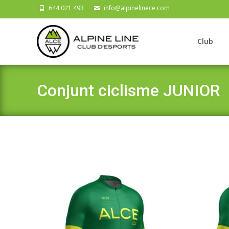
644 021 493
info@alpinelinece.com
Skip
to
Club
content
Conjunt ciclisme JUNIOR