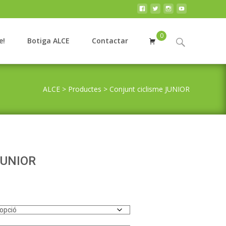
0
Search
e!
Botiga ALCE
Contactar
for:
ALCE
>
Productes
>
Conjunt ciclisme JUNIOR
 JUNIOR