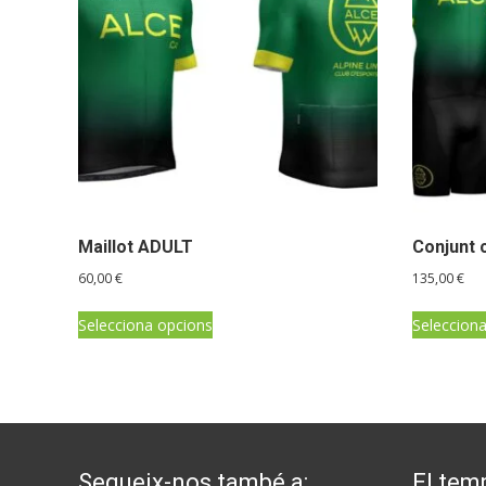
Maillot ADULT
Conjunt 
60,00
€
135,00
€
Aquest
Selecciona opcions
Seleccion
producte
té
diverses
variants.
Les
opcions
Segueix-nos també a:
El tem