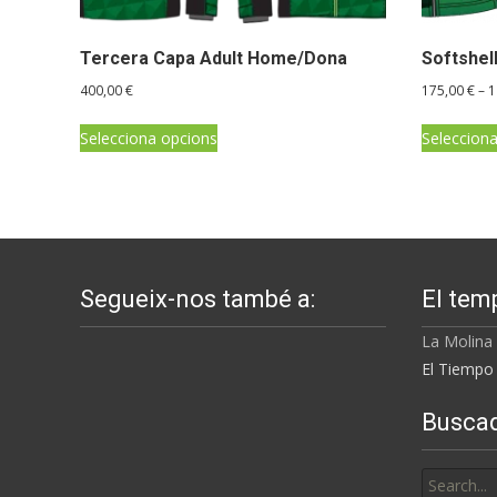
Tercera Capa Adult Home/Dona
Softshel
400,00
€
175,00
€
–
1
Aquest
Selecciona opcions
Seleccion
producte
té
diverses
variants.
Les
opcions
Segueix-nos també a:
El tem
es
La Molina
poden
El Tiempo 
triar
a
Busca
la
pàgina
Search
del
for: