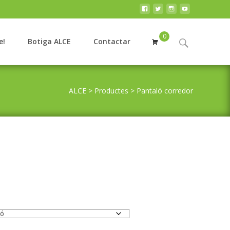
0
Search
e!
Botiga ALCE
Contactar
for:
ALCE
>
Productes
>
Pantaló corredor
terval
eus: