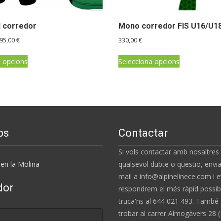
l corredor
Mono corredor FIS U16/U1
Interval
95,00
€
330,00
€
de
Aquest
Aquest
preus:
a opcions
Selecciona opcions
producte
producte
175,00 €
té
té
a
diverses
diverses
195,00 €
variants.
variants.
Les
Les
opcions
opcions
ps
Contactar
es
es
Si vols contactar amb nosaltres
poden
poden
en la Molina
qualsevol dubte o qüestio, envia
triar
triar
mail a info@alpinelinece.com i e
a
a
dor
respondrem el més ràpid possibl
la
la
truca'ns al 644 021 493. També
pàgina
pàgina
trobar al carrer Almogàvers 28 (
del
del