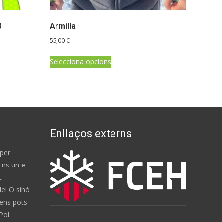
8
Armilla
55,00
€
Aquest
Selecciona opcions
producte
té
diverses
variants.
Les
opcions
Enllaços externs
es
 per
poden
'ns un e-
triar
t
a
e! O sinó
la
 ens pots
pàgina
Pol.
del