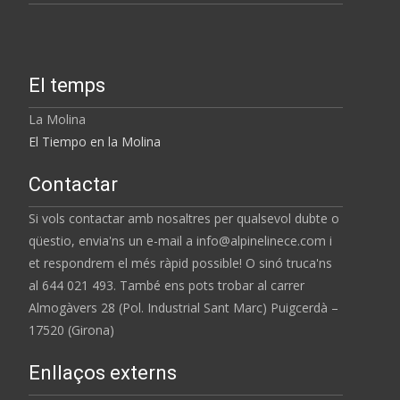
El temps
La Molina
El Tiempo en la Molina
Contactar
Si vols contactar amb nosaltres per qualsevol dubte o
qüestio, envia'ns un e-mail a info@alpinelinece.com i
et respondrem el més ràpid possible! O sinó truca'ns
al 644 021 493. També ens pots trobar al carrer
Almogàvers 28 (Pol. Industrial Sant Marc) Puigcerdà –
17520 (Girona)
Enllaços externs