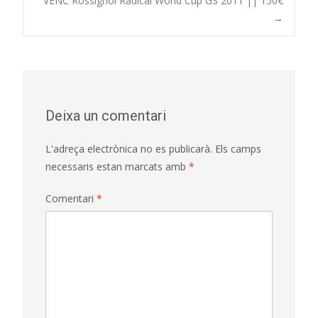
VENC Rossignol Radical World Cup GS 2011 || 150€
→
navigation
Deixa un comentari
L'adreça electrònica no es publicarà.
Els camps
necessaris estan marcats amb
*
Comentari
*