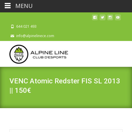
MENU
644 021 493
info@alpinelinece.com
VENC Atomic Redster FIS SL 2013
|| 150€