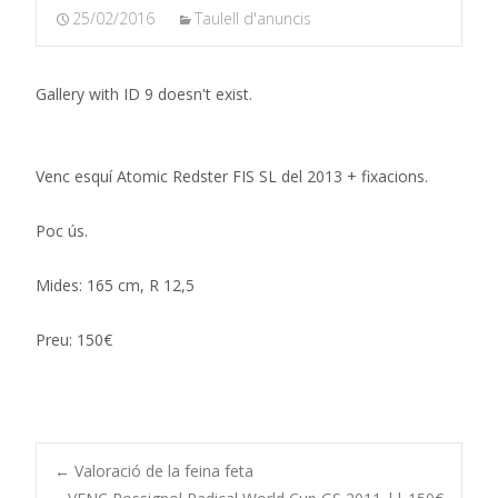
25/02/2016
Taulell d'anuncis
Gallery with ID 9 doesn't exist.
Venc esquí Atomic Redster FIS SL del 2013 + fixacions.
Poc ús.
Mides: 165 cm, R 12,5
Preu: 150€
Post
←
Valoració de la feina feta